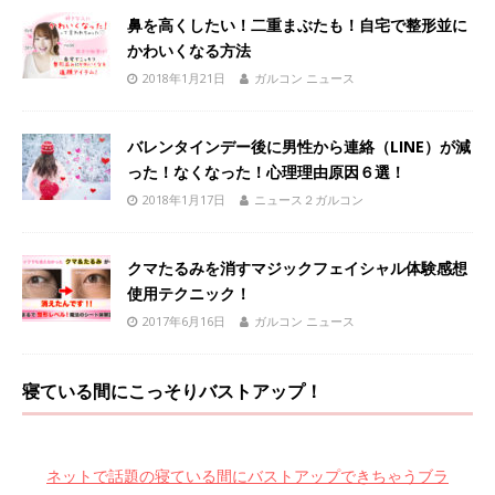
鼻を高くしたい！二重まぶたも！自宅で整形並に
かわいくなる方法
2018年1月21日
ガルコン ニュース
バレンタインデー後に男性から連絡（LINE）が減
った！なくなった！心理理由原因６選！
2018年1月17日
ニュース２ガルコン
クマたるみを消すマジックフェイシャル体験感想
使用テクニック！
2017年6月16日
ガルコン ニュース
寝ている間にこっそりバストアップ！
ネットで話題の寝ている間にバストアップできちゃうブラ