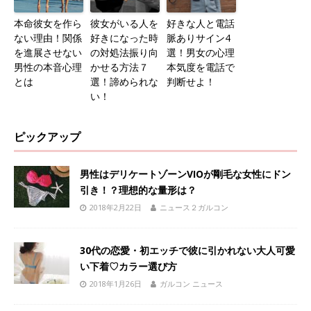
本命彼女を作ら
彼女がいる人を
好きな人と電話
ない理由！関係
好きになった時
脈ありサイン4
を進展させない
の対処法振り向
選！男女の心理
男性の本音心理
かせる方法７
本気度を電話で
とは
選！諦められな
判断せよ！
い！
ピックアップ
男性はデリケートゾーンVIOが剛毛な女性にドン
引き！？理想的な量形は？
2018年2月22日
ニュース２ガルコン
30代の恋愛・初エッチで彼に引かれない大人可愛
い下着♡カラー選び方
2018年1月26日
ガルコン ニュース