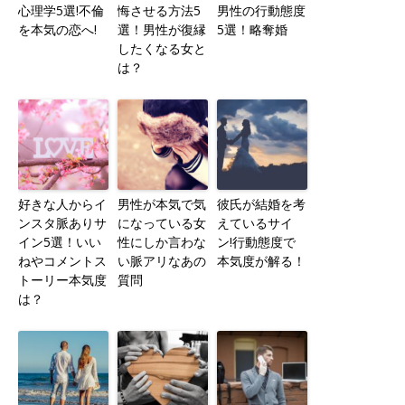
心理学5選!不倫
悔させる方法5
男性の行動態度
を本気の恋へ!
選！男性が復縁
5選！略奪婚
したくなる女と
は？
好きな人からイ
男性が本気で気
彼氏が結婚を考
ンスタ脈ありサ
になっている女
えているサイ
イン5選！いい
性にしか言わな
ン!行動態度で
ねやコメントス
い脈アリなあの
本気度が解る！
トーリー本気度
質問
は？