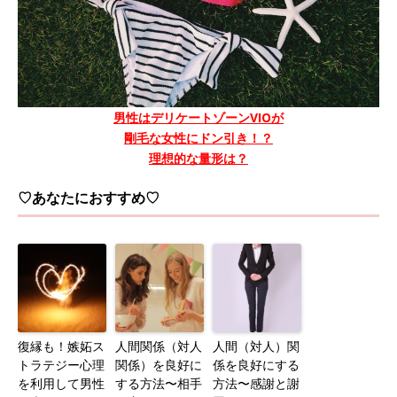
男性はデリケートゾーンVIOが
剛毛な女性にドン引き！？
理想的な量形は？
♡あなたにおすすめ♡
復縁も！嫉妬ス
人間関係（対人
人間（対人）関
トラテジー心理
関係）を良好に
係を良好にする
を利用して男性
する方法〜相手
方法〜感謝と謝