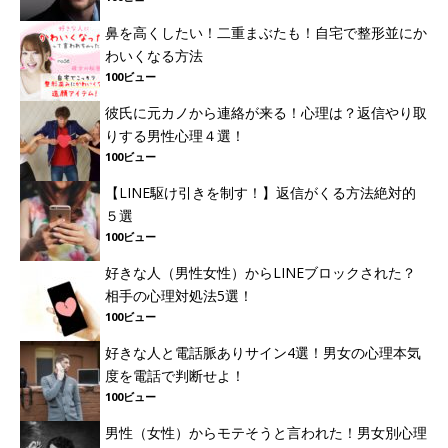
鼻を高くしたい！二重まぶたも！自宅で整形並にか
わいくなる方法
100ビュー
彼氏に元カノから連絡が来る！心理は？返信やり取
りする男性心理４選！
100ビュー
【LINE駆け引きを制す！】返信がくる方法絶対的
５選
100ビュー
好きな人（男性女性）からLINEブロックされた？
相手の心理対処法5選！
100ビュー
好きな人と電話脈ありサイン4選！男女の心理本気
度を電話で判断せよ！
100ビュー
男性（女性）からモテそうと言われた！男女別心理