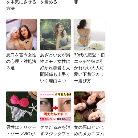
を本気にさせる
を褒める
罪
方法
悪口を言う女性
あざとい女が男
30代の恋愛・初
の心理・対処法
性にモテ女性に
エッチで彼に引
３選
好かれ恋愛も人
かれない大人可
間関係も上手く
愛い下着♡カラ
いく理由４つ
ー選び方
男性はデリケー
クマたるみを消
女の悪口といじ
トゾーンVIOが
すマジックフェ
めのメカニズム