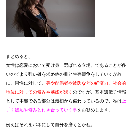
まとめると、
女性は恋愛において受け身＝選ばれる立場、であることが多
いのでより強い雄を求め他の雌と生存競争をしていくが故
に、同性に対して、
美や配偶者や彼氏などの経済力、社会的
地位に対しての僻みや嫉妬が湧く
のですが、基本遺伝子情報
として本能である部分は最初から備わっているので、私は
上
手く嫉妬や僻みと付き合っていく事
をお勧めします。
例えばそれをバネにして自分を磨くとかね。