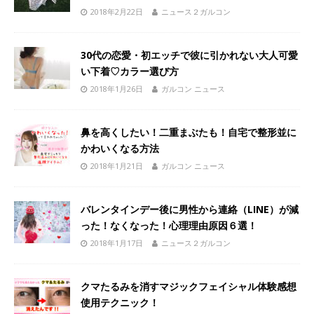
2018年2月22日
ニュース２ガルコン
30代の恋愛・初エッチで彼に引かれない大人可愛
い下着♡カラー選び方
2018年1月26日
ガルコン ニュース
鼻を高くしたい！二重まぶたも！自宅で整形並に
かわいくなる方法
2018年1月21日
ガルコン ニュース
バレンタインデー後に男性から連絡（LINE）が減
った！なくなった！心理理由原因６選！
2018年1月17日
ニュース２ガルコン
クマたるみを消すマジックフェイシャル体験感想
使用テクニック！