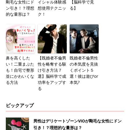
剛毛な女性にド
イシャル体験感
【脳科学で見
ン引き！？理想
想使用テクニッ
る】
的な量形は？
ク！
鼻を高くした
【既婚者不倫男
既婚者不倫男性
い！二重まぶた
性を略奪する駆
の本気度を見抜
も！自宅で整形
け引き方法７
くポイント５
並にかわいくな
選】脳科学で成
選！彼は遊びor
る方法
功率をアップす
本気?
る
ピックアップ
男性はデリケートゾーンVIOが剛毛な女性にドン
引き！？理想的な量形は？