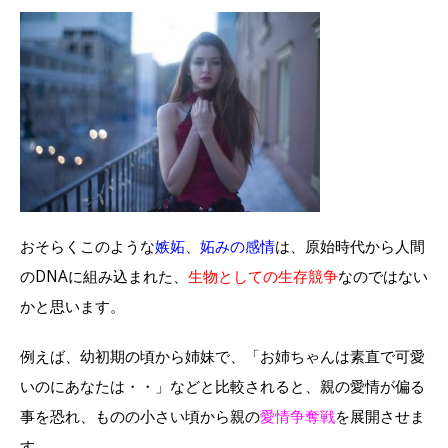
おそらくこのような
嫉妬、妬みの感情
は、原始時代から人間
のDNAに組み込まれた、
生物としての生存競争
なのではない
かと思います。
例えば、幼初期の頃から姉妹で、「お姉ちゃんは素直で可愛
いのにあなたは・・」などと比較されると、親の愛情が偏る
事を恐れ、ものの小さい頃から親の
愛情争奪戦
を展開させま
す。