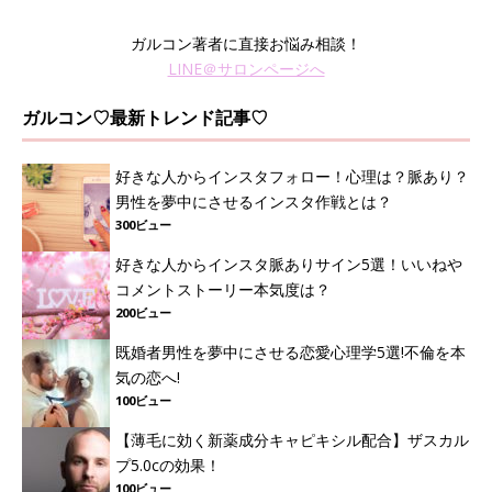
ガルコン著者に直接お悩み相談！
LINE＠サロンページへ
ガルコン♡最新トレンド記事♡
好きな人からインスタフォロー！心理は？脈あり？
男性を夢中にさせるインスタ作戦とは？
300ビュー
好きな人からインスタ脈ありサイン5選！いいねや
コメントストーリー本気度は？
200ビュー
既婚者男性を夢中にさせる恋愛心理学5選!不倫を本
気の恋へ!
100ビュー
【薄毛に効く新薬成分キャピキシル配合】ザスカル
プ5.0cの効果！
100ビュー