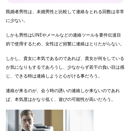
既婚者男性は、未婚男性と比較して連絡をとれる回数は非常
に少ない。
しかも男性はLINEやメールなどの連絡ツールを要件伝達目
的で使用するため、女性ほど頻繁に連絡はとりたがらない。
しかし、貴女に本気であるのであれば、貴女が何をしている
か気になりもするであろうし、少なからず若干の負い目は感
じ、できる時は連絡しようと心がける事だろう。
連絡が来るのが、会う時の誘いの連絡しか来ないのであれ
ば、本気度はかなり低く、遊びの可能性が高いだろう。