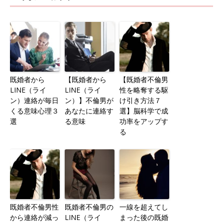
既婚者から
【既婚者から
【既婚者不倫男
LINE（ライ
LINE（ライ
性を略奪する駆
ン）連絡が毎日
ン）】不倫男が
け引き方法７
くる意味心理３
あなたに連絡す
選】脳科学で成
選
る意味
功率をアップす
る
既婚者不倫男性
既婚者不倫男の
一線を超えてし
から連絡が減っ
LINE（ライ
まった後の既婚