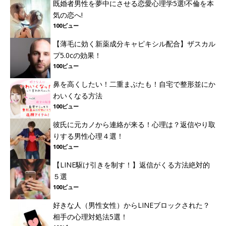
既婚者男性を夢中にさせる恋愛心理学5選!不倫を本
気の恋へ!
100ビュー
【薄毛に効く新薬成分キャピキシル配合】ザスカル
プ5.0cの効果！
100ビュー
鼻を高くしたい！二重まぶたも！自宅で整形並にか
わいくなる方法
100ビュー
彼氏に元カノから連絡が来る！心理は？返信やり取
りする男性心理４選！
100ビュー
【LINE駆け引きを制す！】返信がくる方法絶対的
５選
100ビュー
好きな人（男性女性）からLINEブロックされた？
相手の心理対処法5選！