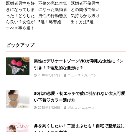
既婚者男性を好
不倫の恋に本気
既婚者不倫男性
きになってしま
になった既婚者
との関係で辛い
った！どうした
男性の行動態度
気持ちから抜け
ら良い？女性が
5選！略奪婚
出す方法5選
すべき事６選！
ピックアップ
男性はデリケートゾーンVIOが剛毛な女性にドン
引き！？理想的な量形は？
2018年2月22日
ニュース２ガルコン
30代の恋愛・初エッチで彼に引かれない大人可愛
い下着♡カラー選び方
2018年1月26日
ガルコン ニュース
鼻を高くしたい！二重まぶたも！自宅で整形並に