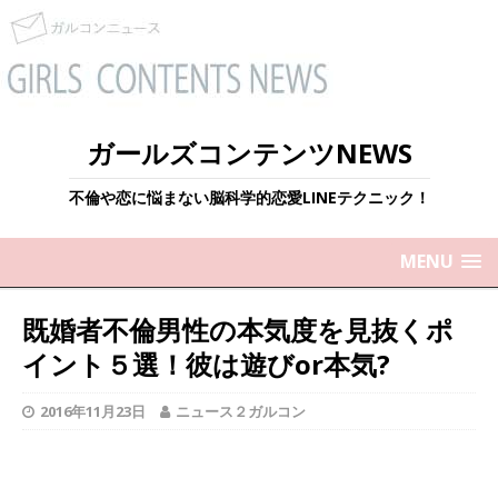
ガールズコンテンツNEWS
不倫や恋に悩まない脳科学的恋愛LINEテクニック！
MENU
既婚者不倫男性の本気度を見抜くポ
イント５選！彼は遊びor本気?
2016年11月23日
ニュース２ガルコン