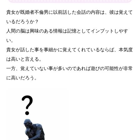
貴女が既婚者不倫男に以前話した会話の内容は、彼は覚えて
いるだろうか？
人間の脳は興味のある情報は記憶としてインプットしやす
い。
貴女が話した事を事細かに覚えてくれているならば、本気度
は高いと言える。
一方、覚えていない事が多いのであれば遊びの可能性が非常
に高いだろう。