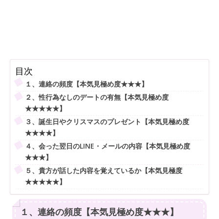
目次
１、連絡の頻度【本気見極め度★★★】
２、性行為なしのデートの有無【本気見極め度
★★★★★】
３、誕生日やクリスマスのプレゼント【本気見極め度
★★★★】
４、会った翌日のLINE・メールの内容【本気見極め度
★★★】
５、貴方が話した内容を覚えているか【本気見極度
★★★★★】
１、連絡の頻度【本気見極め度★★★】