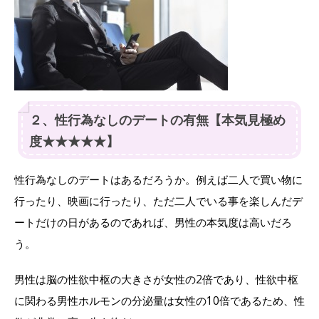
２、性行為なしのデートの有無【本気見極め
度★★★★★】
性行為なしのデートはあるだろうか。例えば二人で買い物に
行ったり、映画に行ったり、ただ二人でいる事を楽しんだデ
ートだけの日があるのであれば、男性の本気度は高いだろ
う。
男性は脳の性欲中枢の大きさが女性の2倍であり、性欲中枢
に関わる男性ホルモンの分泌量は女性の10倍であるため、性