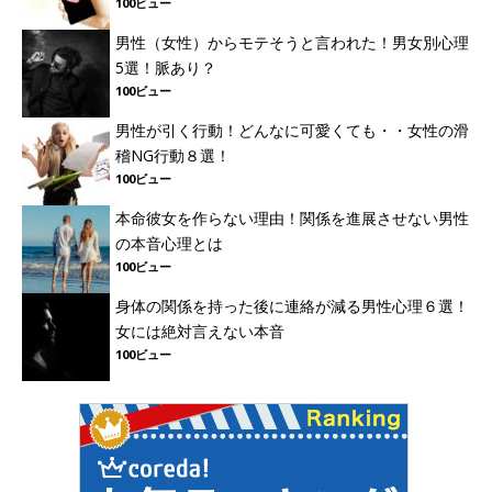
100ビュー
男性（女性）からモテそうと言われた！男女別心理
5選！脈あり？
100ビュー
男性が引く行動！どんなに可愛くても・・女性の滑
稽NG行動８選！
100ビュー
本命彼女を作らない理由！関係を進展させない男性
の本音心理とは
100ビュー
身体の関係を持った後に連絡が減る男性心理６選！
女には絶対言えない本音
100ビュー