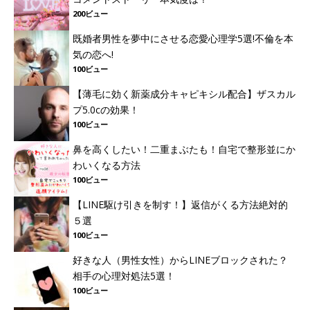
200ビュー
既婚者男性を夢中にさせる恋愛心理学5選!不倫を本
気の恋へ!
100ビュー
【薄毛に効く新薬成分キャピキシル配合】ザスカル
プ5.0cの効果！
100ビュー
鼻を高くしたい！二重まぶたも！自宅で整形並にか
わいくなる方法
100ビュー
【LINE駆け引きを制す！】返信がくる方法絶対的
５選
100ビュー
好きな人（男性女性）からLINEブロックされた？
相手の心理対処法5選！
100ビュー