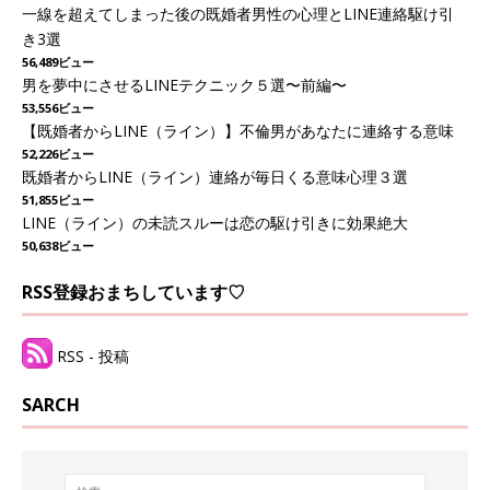
一線を超えてしまった後の既婚者男性の心理とLINE連絡駆け引
き3選
56,489ビュー
男を夢中にさせるLINEテクニック５選〜前編〜
53,556ビュー
【既婚者からLINE（ライン）】不倫男があなたに連絡する意味
52,226ビュー
既婚者からLINE（ライン）連絡が毎日くる意味心理３選
51,855ビュー
LINE（ライン）の未読スルーは恋の駆け引きに効果絶大
50,638ビュー
RSS登録おまちしています♡
RSS - 投稿
SARCH