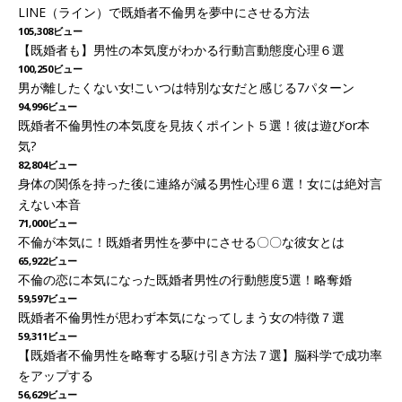
LINE（ライン）で既婚者不倫男を夢中にさせる方法
105,308ビュー
【既婚者も】男性の本気度がわかる行動言動態度心理６選
100,250ビュー
男が離したくない女!こいつは特別な女だと感じる7パターン
94,996ビュー
既婚者不倫男性の本気度を見抜くポイント５選！彼は遊びor本
気?
82,804ビュー
身体の関係を持った後に連絡が減る男性心理６選！女には絶対言
えない本音
71,000ビュー
不倫が本気に！既婚者男性を夢中にさせる〇〇な彼女とは
65,922ビュー
不倫の恋に本気になった既婚者男性の行動態度5選！略奪婚
59,597ビュー
既婚者不倫男性が思わず本気になってしまう女の特徴７選
59,311ビュー
【既婚者不倫男性を略奪する駆け引き方法７選】脳科学で成功率
をアップする
56,629ビュー