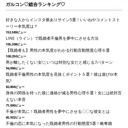
ガルコン♡総合ランキング♡
好きな人からインスタ脈ありサイン5選！いいねやコメントスト
ーリー本気度は？
153,589ビュー
LINE（ライン）で既婚者不倫男を夢中にさせる方法
105,308ビュー
【既婚者も】男性の本気度がわかる行動言動態度心理６選
100,250ビュー
男が離したくない女!こいつは特別な女だと感じる7パターン
94,996ビュー
既婚者不倫男性の本気度を見抜くポイント５選！彼は遊びor本
気?
82,804ビュー
身体の関係を持った後に連絡が減る男性心理６選！女には絶対言
えない本音
71,000ビュー
不倫が本気に！既婚者男性を夢中にさせる〇〇な彼女とは
65,922ビュー
不倫の恋に本気になった既婚者男性の行動態度5選！略奪婚