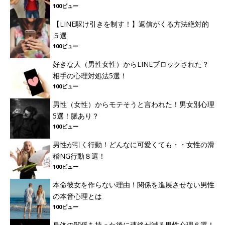
100ビュー
【LINE駆け引きを制す！】返信がくる方法絶対的
５選
100ビュー
好きな人（男性女性）からLINEブロックされた？
相手の心理対処法5選！
100ビュー
男性（女性）からモテそうと言われた！男女別心理
5選！脈あり？
100ビュー
男性が引く行動！どんなに可愛くても・・女性の滑
稽NG行動８選！
100ビュー
本命彼女を作らない理由！関係を進展させない男性
の本音心理とは
100ビュー
身体の関係を持った後に連絡が減る男性心理６選！