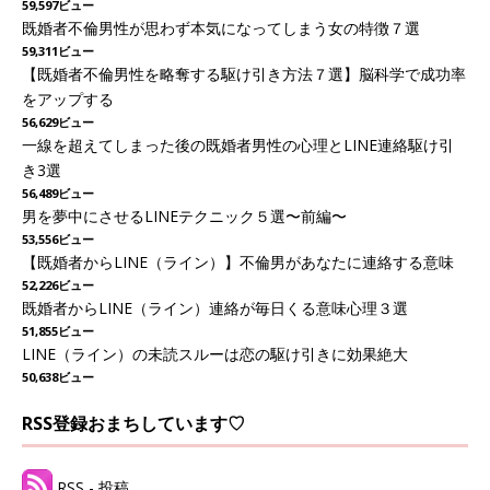
59,597ビュー
既婚者不倫男性が思わず本気になってしまう女の特徴７選
59,311ビュー
【既婚者不倫男性を略奪する駆け引き方法７選】脳科学で成功率
をアップする
56,629ビュー
一線を超えてしまった後の既婚者男性の心理とLINE連絡駆け引
き3選
56,489ビュー
男を夢中にさせるLINEテクニック５選〜前編〜
53,556ビュー
【既婚者からLINE（ライン）】不倫男があなたに連絡する意味
52,226ビュー
既婚者からLINE（ライン）連絡が毎日くる意味心理３選
51,855ビュー
LINE（ライン）の未読スルーは恋の駆け引きに効果絶大
50,638ビュー
RSS登録おまちしています♡
RSS - 投稿