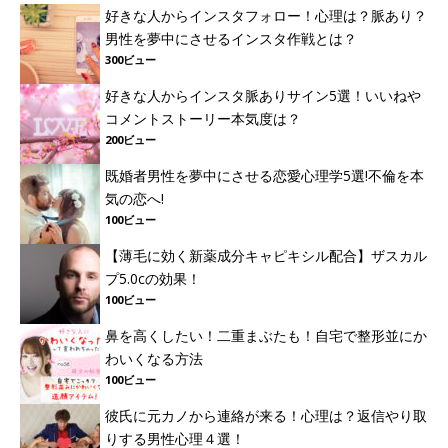
好きな人からインスタフォロー！心理は？脈あり？
男性を夢中にさせるインスタ作戦とは？
300ビュー
好きな人からインスタ脈ありサイン5選！いいねや
コメントストーリー本気度は？
200ビュー
既婚者男性を夢中にさせる恋愛心理学5選!不倫を本
気の恋へ!
100ビュー
【薄毛に効く新薬成分キャピキシル配合】ザスカル
プ5.0cの効果！
100ビュー
鼻を高くしたい！二重まぶたも！自宅で整形並にか
わいくなる方法
100ビュー
彼氏に元カノから連絡が来る！心理は？返信やり取
りする男性心理４選！