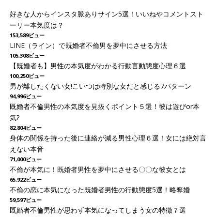
好きな人からインスタ脈ありサイン5選！いいねやコメントスト
ーリー本気度は？
153,589ビュー
LINE（ライン）で既婚者不倫男を夢中にさせる方法
105,308ビュー
【既婚者も】男性の本気度がわかる行動言動態度心理６選
100,250ビュー
男が離したくない女!こいつは特別な女だと感じる7パターン
94,996ビュー
既婚者不倫男性の本気度を見抜くポイント５選！彼は遊びor本
気?
82,804ビュー
身体の関係を持った後に連絡が減る男性心理６選！女には絶対言
えない本音
71,000ビュー
不倫が本気に！既婚者男性を夢中にさせる〇〇な彼女とは
65,922ビュー
不倫の恋に本気になった既婚者男性の行動態度5選！略奪婚
59,597ビュー
既婚者不倫男性が思わず本気になってしまう女の特徴７選