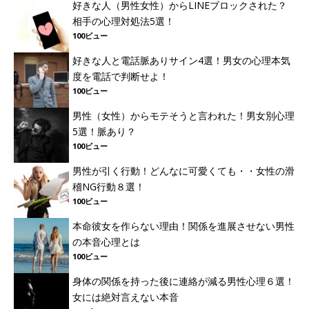
好きな人（男性女性）からLINEブロックされた？
相手の心理対処法5選！
100ビュー
好きな人と電話脈ありサイン4選！男女の心理本気
度を電話で判断せよ！
100ビュー
男性（女性）からモテそうと言われた！男女別心理
5選！脈あり？
100ビュー
男性が引く行動！どんなに可愛くても・・女性の滑
稽NG行動８選！
100ビュー
本命彼女を作らない理由！関係を進展させない男性
の本音心理とは
100ビュー
身体の関係を持った後に連絡が減る男性心理６選！
女には絶対言えない本音