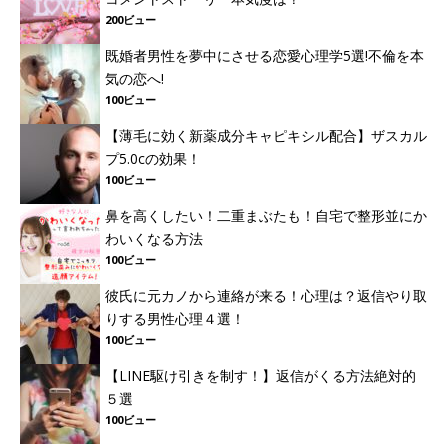
200ビュー
既婚者男性を夢中にさせる恋愛心理学5選!不倫を本
気の恋へ!
100ビュー
【薄毛に効く新薬成分キャピキシル配合】ザスカル
プ5.0cの効果！
100ビュー
鼻を高くしたい！二重まぶたも！自宅で整形並にか
わいくなる方法
100ビュー
彼氏に元カノから連絡が来る！心理は？返信やり取
りする男性心理４選！
100ビュー
【LINE駆け引きを制す！】返信がくる方法絶対的
５選
100ビュー