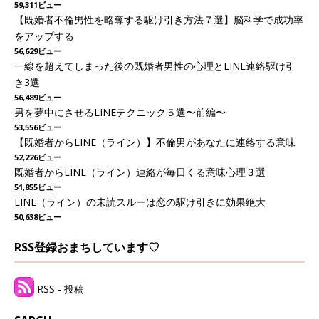
59,311ビュー
【既婚者不倫男性を略奪する駆け引き方法７選】脳科学で成功率
をアップする
56,629ビュー
一線を超えてしまった後の既婚者男性の心理とLINE連絡駆け引
き3選
56,489ビュー
男を夢中にさせるLINEテクニック５選〜前編〜
53,556ビュー
【既婚者からLINE（ライン）】不倫男があなたに連絡する意味
52,226ビュー
既婚者からLINE（ライン）連絡が毎日くる意味心理３選
51,855ビュー
LINE（ライン）の未読スルーは恋の駆け引きに効果絶大
50,638ビュー
RSS登録おまちしています♡
RSS - 投稿