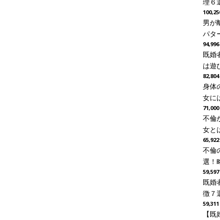
理６
100,
男が
パタ
94,9
既婚
は遊び
82,8
身体
女に
71,0
不倫
女と
65,9
不倫
選！
59,5
既婚
徴７
59,3
【既