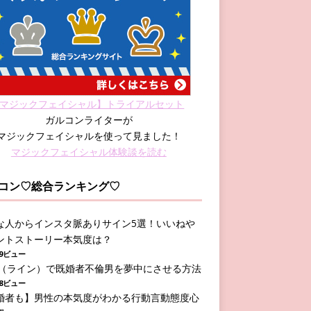
マジックフェイシャル】トライアルセット
ガルコンライターが
マジックフェイシャルを使って見ました！
マジックフェイシャル体験談を読む
コン♡総合ランキング♡
な人からインスタ脈ありサイン5選！いいねや
ントストーリー本気度は？
589ビュー
NE（ライン）で既婚者不倫男を夢中にさせる方法
308ビュー
婚者も】男性の本気度がわかる行動言動態度心