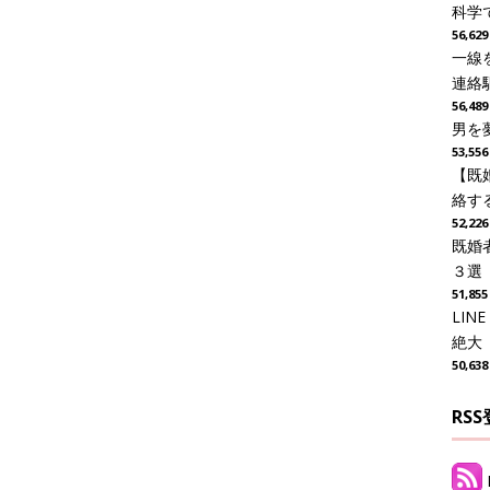
科学
56,6
一線
連絡
56,4
男を
53,5
【既
絡す
52,2
既婚
３選
51,8
LI
絶大
50,6
RS