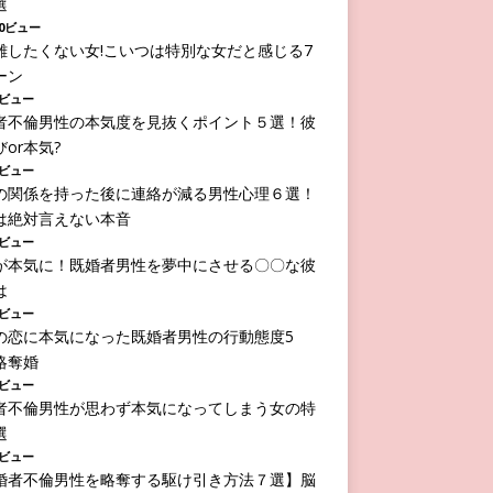
選
250ビュー
離したくない女!こいつは特別な女だと感じる7
ーン
96ビュー
者不倫男性の本気度を見抜くポイント５選！彼
or本気?
04ビュー
の関係を持った後に連絡が減る男性心理６選！
は絶対言えない本音
00ビュー
が本気に！既婚者男性を夢中にさせる〇〇な彼
は
22ビュー
の恋に本気になった既婚者男性の行動態度5
略奪婚
97ビュー
者不倫男性が思わず本気になってしまう女の特
選
11ビュー
婚者不倫男性を略奪する駆け引き方法７選】脳