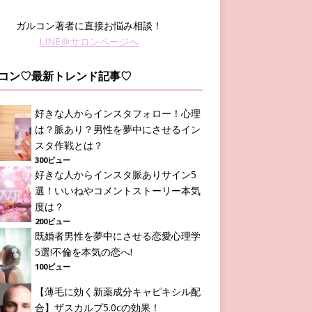
ガルコン著者に直接お悩み相談！
LINE＠サロンページへ
コン♡最新トレンド記事♡
好きな人からインスタフォロー！心理
は？脈あり？男性を夢中にさせるイン
スタ作戦とは？
300ビュー
好きな人からインスタ脈ありサイン5
選！いいねやコメントストーリー本気
度は？
200ビュー
既婚者男性を夢中にさせる恋愛心理学
5選!不倫を本気の恋へ!
100ビュー
【薄毛に効く新薬成分キャピキシル配
合】ザスカルプ5.0cの効果！