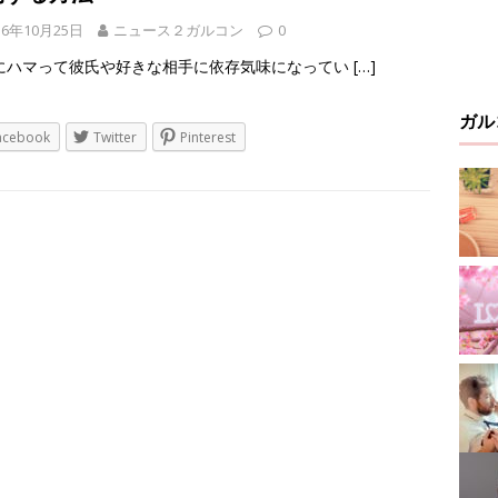
16年10月25日
ニュース２ガルコン
0
にハマって彼氏や好きな相手に依存気味になってい
[…]
ガル
acebook
Twitter
Pinterest