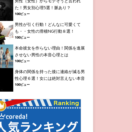
男性（女性）からモテそうと言われ
た！男女別心理5選！脈あり？
100ビュー
男性が引く行動！どんなに可愛くて
も・・女性の滑稽NG行動８選！
100ビュー
本命彼女を作らない理由！関係を進展
させない男性の本音心理とは
100ビュー
身体の関係を持った後に連絡が減る男
性心理６選！女には絶対言えない本音
100ビュー