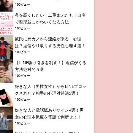
100ビュー
鼻を高くしたい！二重まぶたも！自宅
で整形並にかわいくなる方法
100ビュー
彼氏に元カノから連絡が来る！心理
は？返信やり取りする男性心理４選！
100ビュー
【LINE駆け引きを制す！】返信がくる
方法絶対的５選
100ビュー
好きな人（男性女性）からLINEブロッ
クされた？相手の心理対処法5選！
100ビュー
好きな人と電話脈ありサイン4選！男
女の心理本気度を電話で判断せよ！
100ビュー