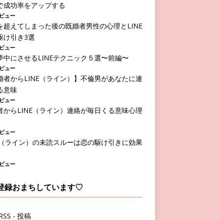
で成功率をアップする
29ビュー
を超えてしまった後の既婚者男性の心理とLINE
駆け引き3選
89ビュー
夢中にさせるLINEテクニック５選〜前編〜
56ビュー
婚者からLINE（ライン）】不倫男があなたに連
る意味
26ビュー
者からLINE（ライン）連絡が毎日くる意味心理
55ビュー
NE（ライン）の未読スルーは恋の駆け引きに効果
38ビュー
S登録おまちしています♡
RSS - 投稿