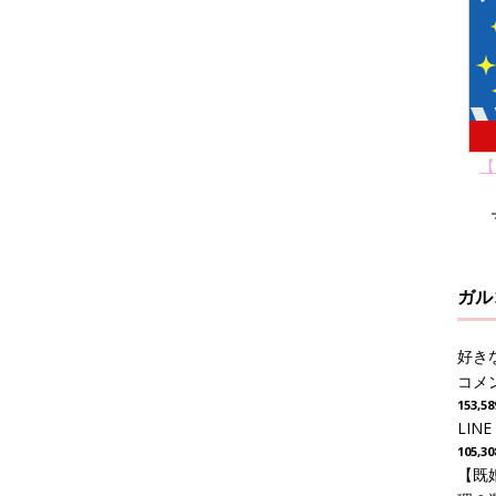
【
ガル
好き
コメ
153,
LI
105,
【既