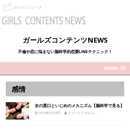
ガールズコンテンツNEWS
不倫や恋に悩まない脳科学的恋愛LINEテクニック！
MENU
感情
女の悪口といじめのメカニズム【脳科学で見る】
2016年9月28日
ニュース２ガルコン