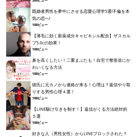
200ビュー
既婚者男性を夢中にさせる恋愛心理学5選!不倫を本
気の恋へ!
100ビュー
【薄毛に効く新薬成分キャピキシル配合】ザスカル
プ5.0cの効果！
100ビュー
鼻を高くしたい！二重まぶたも！自宅で整形並にか
わいくなる方法
100ビュー
彼氏に元カノから連絡が来る！心理は？返信やり取
りする男性心理４選！
100ビュー
【LINE駆け引きを制す！】返信がくる方法絶対的
５選
100ビュー
好きな人（男性女性）からLINEブロックされた？