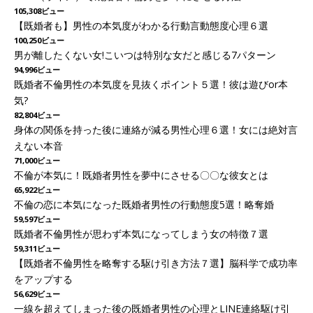
105,308ビュー
【既婚者も】男性の本気度がわかる行動言動態度心理６選
100,250ビュー
男が離したくない女!こいつは特別な女だと感じる7パターン
94,996ビュー
既婚者不倫男性の本気度を見抜くポイント５選！彼は遊びor本
気?
82,804ビュー
身体の関係を持った後に連絡が減る男性心理６選！女には絶対言
えない本音
71,000ビュー
不倫が本気に！既婚者男性を夢中にさせる〇〇な彼女とは
65,922ビュー
不倫の恋に本気になった既婚者男性の行動態度5選！略奪婚
59,597ビュー
既婚者不倫男性が思わず本気になってしまう女の特徴７選
59,311ビュー
【既婚者不倫男性を略奪する駆け引き方法７選】脳科学で成功率
をアップする
56,629ビュー
一線を超えてしまった後の既婚者男性の心理とLINE連絡駆け引