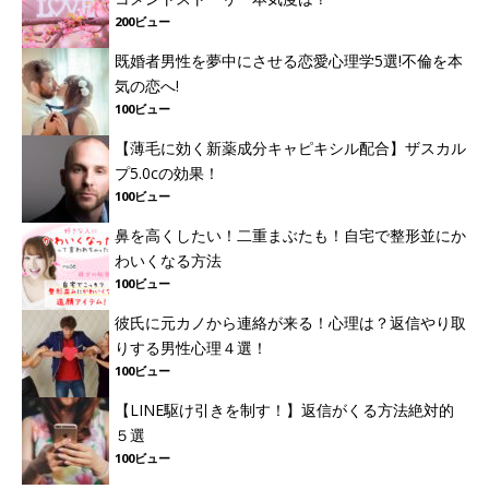
200ビュー
既婚者男性を夢中にさせる恋愛心理学5選!不倫を本
気の恋へ!
100ビュー
【薄毛に効く新薬成分キャピキシル配合】ザスカル
プ5.0cの効果！
100ビュー
鼻を高くしたい！二重まぶたも！自宅で整形並にか
わいくなる方法
100ビュー
彼氏に元カノから連絡が来る！心理は？返信やり取
りする男性心理４選！
100ビュー
【LINE駆け引きを制す！】返信がくる方法絶対的
５選
100ビュー