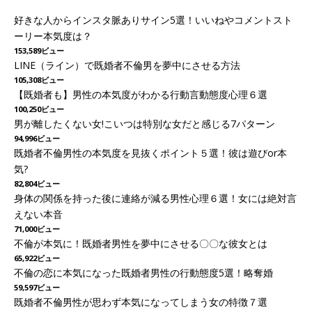
好きな人からインスタ脈ありサイン5選！いいねやコメントスト
ーリー本気度は？
153,589ビュー
LINE（ライン）で既婚者不倫男を夢中にさせる方法
105,308ビュー
【既婚者も】男性の本気度がわかる行動言動態度心理６選
100,250ビュー
男が離したくない女!こいつは特別な女だと感じる7パターン
94,996ビュー
既婚者不倫男性の本気度を見抜くポイント５選！彼は遊びor本
気?
82,804ビュー
身体の関係を持った後に連絡が減る男性心理６選！女には絶対言
えない本音
71,000ビュー
不倫が本気に！既婚者男性を夢中にさせる〇〇な彼女とは
65,922ビュー
不倫の恋に本気になった既婚者男性の行動態度5選！略奪婚
59,597ビュー
既婚者不倫男性が思わず本気になってしまう女の特徴７選