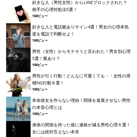
好きな人（男性女性）からLINEブロックされた？
相手の心理対処法5選！
100ビュー
好きな人と電話脈ありサイン4選！男女の心理本気
度を電話で判断せよ！
100ビュー
男性（女性）からモテそうと言われた！男女別心理
5選！脈あり？
100ビュー
男性が引く行動！どんなに可愛くても・・女性の滑
稽NG行動８選！
100ビュー
本命彼女を作らない理由！関係を進展させない男性
の本音心理とは
100ビュー
身体の関係を持った後に連絡が減る男性心理６選！
女には絶対言えない本音