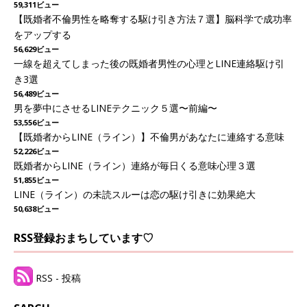
59,311ビュー
【既婚者不倫男性を略奪する駆け引き方法７選】脳科学で成功率
をアップする
56,629ビュー
一線を超えてしまった後の既婚者男性の心理とLINE連絡駆け引
き3選
56,489ビュー
男を夢中にさせるLINEテクニック５選〜前編〜
53,556ビュー
【既婚者からLINE（ライン）】不倫男があなたに連絡する意味
52,226ビュー
既婚者からLINE（ライン）連絡が毎日くる意味心理３選
51,855ビュー
LINE（ライン）の未読スルーは恋の駆け引きに効果絶大
50,638ビュー
RSS登録おまちしています♡
RSS - 投稿