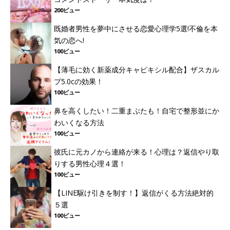
200ビュー
既婚者男性を夢中にさせる恋愛心理学5選!不倫を本
気の恋へ!
100ビュー
【薄毛に効く新薬成分キャピキシル配合】ザスカル
プ5.0cの効果！
100ビュー
鼻を高くしたい！二重まぶたも！自宅で整形並にか
わいくなる方法
100ビュー
彼氏に元カノから連絡が来る！心理は？返信やり取
りする男性心理４選！
100ビュー
【LINE駆け引きを制す！】返信がくる方法絶対的
５選
100ビュー