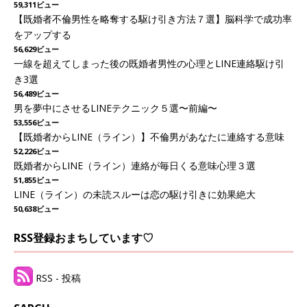
59,311ビュー
【既婚者不倫男性を略奪する駆け引き方法７選】脳科学で成功率
をアップする
56,629ビュー
一線を超えてしまった後の既婚者男性の心理とLINE連絡駆け引
き3選
56,489ビュー
男を夢中にさせるLINEテクニック５選〜前編〜
53,556ビュー
【既婚者からLINE（ライン）】不倫男があなたに連絡する意味
52,226ビュー
既婚者からLINE（ライン）連絡が毎日くる意味心理３選
51,855ビュー
LINE（ライン）の未読スルーは恋の駆け引きに効果絶大
50,638ビュー
RSS登録おまちしています♡
RSS - 投稿