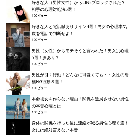
好きな人（男性女性）からLINEブロックされた？
相手の心理対処法5選！
100ビュー
好きな人と電話脈ありサイン4選！男女の心理本気
度を電話で判断せよ！
100ビュー
男性（女性）からモテそうと言われた！男女別心理
5選！脈あり？
100ビュー
男性が引く行動！どんなに可愛くても・・女性の滑
稽NG行動８選！
100ビュー
本命彼女を作らない理由！関係を進展させない男性
の本音心理とは
100ビュー
身体の関係を持った後に連絡が減る男性心理６選！
女には絶対言えない本音