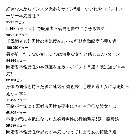
好きな人からインスタ脈ありサイン5選！いいねやコメントスト
ーリー本気度は？
153,589ビュー
LINE（ライン）で既婚者不倫男を夢中にさせる方法
105,308ビュー
【既婚者も】男性の本気度がわかる行動言動態度心理６選
100,250ビュー
男が離したくない女!こいつは特別な女だと感じる7パターン
94,996ビュー
既婚者不倫男性の本気度を見抜くポイント５選！彼は遊びor本
気?
82,804ビュー
身体の関係を持った後に連絡が減る男性心理６選！女には絶対言
えない本音
71,000ビュー
不倫が本気に！既婚者男性を夢中にさせる〇〇な彼女とは
65,922ビュー
不倫の恋に本気になった既婚者男性の行動態度5選！略奪婚
59,597ビュー
既婚者不倫男性が思わず本気になってしまう女の特徴７選