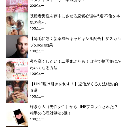
200ビュー
既婚者男性を夢中にさせる恋愛心理学5選!不倫を本
気の恋へ!
100ビュー
【薄毛に効く新薬成分キャピキシル配合】ザスカル
プ5.0cの効果！
100ビュー
鼻を高くしたい！二重まぶたも！自宅で整形並にか
わいくなる方法
100ビュー
【LINE駆け引きを制す！】返信がくる方法絶対的
５選
100ビュー
好きな人（男性女性）からLINEブロックされた？
相手の心理対処法5選！
100ビュー