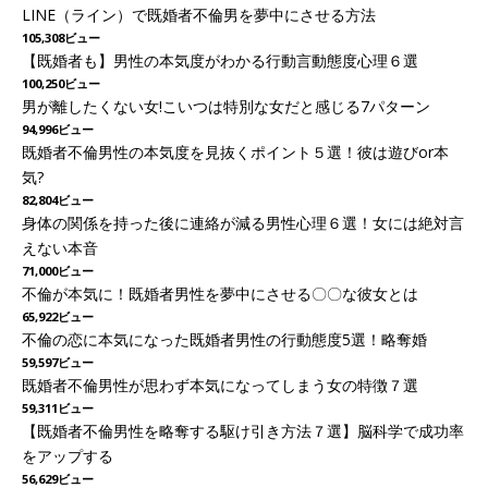
LINE（ライン）で既婚者不倫男を夢中にさせる方法
105,308ビュー
【既婚者も】男性の本気度がわかる行動言動態度心理６選
100,250ビュー
男が離したくない女!こいつは特別な女だと感じる7パターン
94,996ビュー
既婚者不倫男性の本気度を見抜くポイント５選！彼は遊びor本
気?
82,804ビュー
身体の関係を持った後に連絡が減る男性心理６選！女には絶対言
えない本音
71,000ビュー
不倫が本気に！既婚者男性を夢中にさせる〇〇な彼女とは
65,922ビュー
不倫の恋に本気になった既婚者男性の行動態度5選！略奪婚
59,597ビュー
既婚者不倫男性が思わず本気になってしまう女の特徴７選
59,311ビュー
【既婚者不倫男性を略奪する駆け引き方法７選】脳科学で成功率
をアップする
56,629ビュー