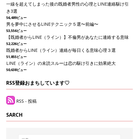
一線を超えてしまった後の既婚者男性の心理とLINE連絡駆け引
き3選
56,489ビュー
男を夢中にさせるLINEテクニック５選〜前編〜
53,556ビュー
【既婚者からLINE（ライン）】不倫男があなたに連絡する意味
52,226ビュー
既婚者からLINE（ライン）連絡が毎日くる意味心理３選
51,855ビュー
LINE（ライン）の未読スルーは恋の駆け引きに効果絶大
50,638ビュー
RSS登録おまちしています♡
RSS - 投稿
SARCH