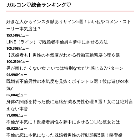
ガルコン♡総合ランキング♡
好きな人からインスタ脈ありサイン5選！いいねやコメントスト
ーリー本気度は？
153,589ビュー
LINE（ライン）で既婚者不倫男を夢中にさせる方法
105,308ビュー
【既婚者も】男性の本気度がわかる行動言動態度心理６選
100,250ビュー
男が離したくない女!こいつは特別な女だと感じる7パターン
94,996ビュー
既婚者不倫男性の本気度を見抜くポイント５選！彼は遊びor本
気?
82,804ビュー
身体の関係を持った後に連絡が減る男性心理６選！女には絶対言
えない本音
71,000ビュー
不倫が本気に！既婚者男性を夢中にさせる〇〇な彼女とは
65,922ビュー
不倫の恋に本気になった既婚者男性の行動態度5選！略奪婚