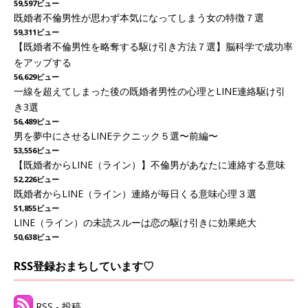
59,597ビュー
既婚者不倫男性が思わず本気になってしまう女の特徴７選
59,311ビュー
【既婚者不倫男性を略奪する駆け引き方法７選】脳科学で成功率
をアップする
56,629ビュー
一線を超えてしまった後の既婚者男性の心理とLINE連絡駆け引
き3選
56,489ビュー
男を夢中にさせるLINEテクニック５選〜前編〜
53,556ビュー
【既婚者からLINE（ライン）】不倫男があなたに連絡する意味
52,226ビュー
既婚者からLINE（ライン）連絡が毎日くる意味心理３選
51,855ビュー
LINE（ライン）の未読スルーは恋の駆け引きに効果絶大
50,638ビュー
RSS登録おまちしています♡
RSS - 投稿