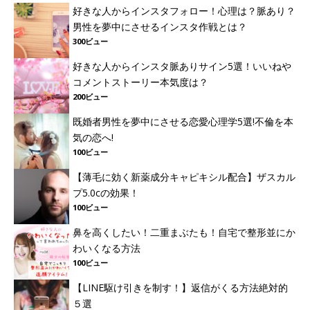
好きな人からインスタフォロー！心理は？脈あり？
男性を夢中にさせるインスタ作戦とは？
300ビュー
好きな人からインスタ脈ありサイン5選！いいねや
コメントストーリー本気度は？
200ビュー
既婚者男性を夢中にさせる恋愛心理学5選!不倫を本
気の恋へ!
100ビュー
【薄毛に効く新薬成分キャピキシル配合】ザスカル
プ5.0cの効果！
100ビュー
鼻を高くしたい！二重まぶたも！自宅で整形並にか
わいくなる方法
100ビュー
【LINE駆け引きを制す！】返信がくる方法絶対的
５選