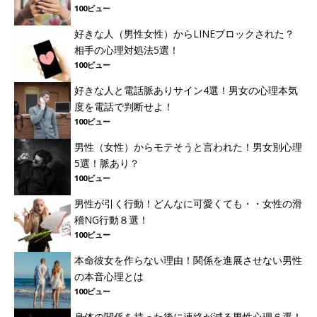
100ビュー
好きな人（男性女性）からLINEブロックされた？
相手の心理対処法5選！
100ビュー
好きな人と電話脈ありサイン4選！男女の心理本気
度を電話で判断せよ！
100ビュー
男性（女性）からモテそうと言われた！男女別心理
5選！脈あり？
100ビュー
男性が引く行動！どんなに可愛くても・・女性の滑
稽NG行動８選！
100ビュー
本命彼女を作らない理由！関係を進展させない男性
の本音心理とは
100ビュー
身体の関係を持った後に連絡が減る男性心理６選！